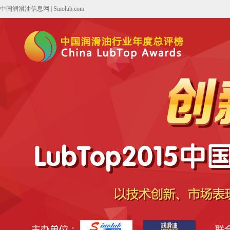
中国润滑油信息网
|
Sinolub.com